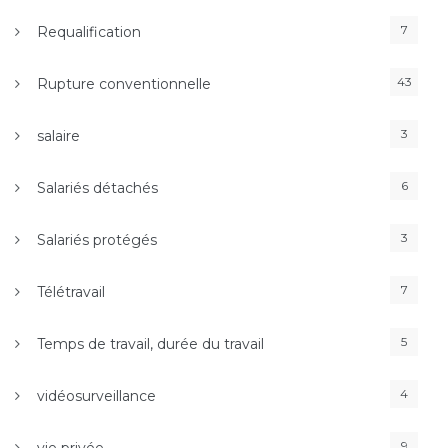
7
Requalification
43
Rupture conventionnelle
3
salaire
6
Salariés détachés
3
Salariés protégés
7
Télétravail
5
Temps de travail, durée du travail
4
vidéosurveillance
9