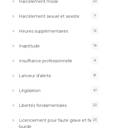
23
Harcèlement moral
7
Harcèlement sexuel et sexiste
12
Heures supplémentaires
16
Inaptitude
6
Insuffiance professionnelle
8
Lanceur d'alerte
41
Législation
22
Libertés fondamentales
23
Licenciement pour faute grave et faute
lourde