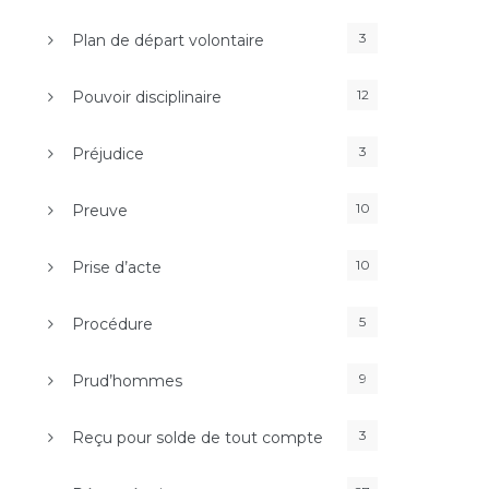
3
Plan de départ volontaire
12
Pouvoir disciplinaire
3
Préjudice
10
Preuve
10
Prise d’acte
5
Procédure
9
Prud’hommes
3
Reçu pour solde de tout compte