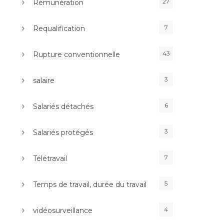
27
Rémunération
7
Requalification
43
Rupture conventionnelle
3
salaire
6
Salariés détachés
3
Salariés protégés
7
Télétravail
5
Temps de travail, durée du travail
4
vidéosurveillance