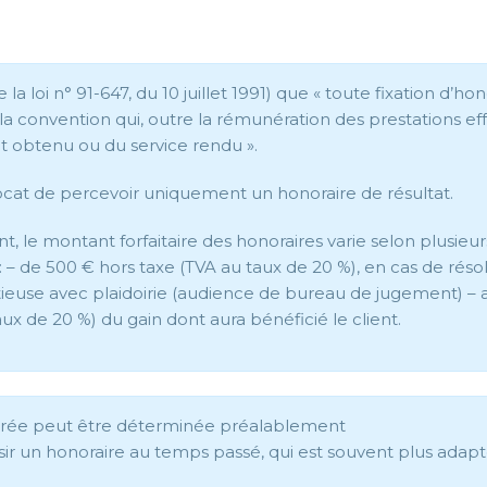
 la loi n° 91-647, du 10 juillet 1991) que « toute fixation d’ho
cite la convention qui, outre la rémunération des prestations e
t obtenu ou du service rendu ».
vocat de percevoir uniquement un honoraire de résultat.
, le montant forfaitaire des honoraires varie selon plusieur
 : – de 500 € hors taxe (TVA au taux de 20 %), en cas de résol
ieuse avec plaidoirie (audience de bureau de jugement) – a
aux de 20 %) du gain dont aura bénéficié le client.
durée peut être déterminée préalablement
sir un honoraire au temps passé, qui est souvent plus adap