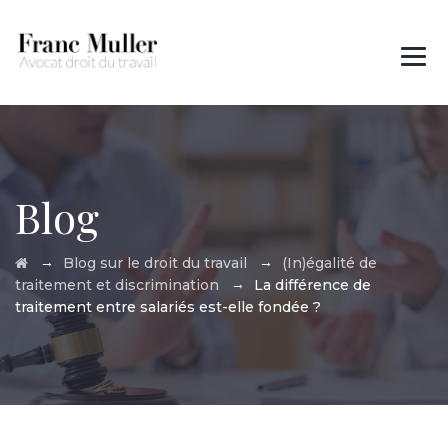
Des questions ?
01 45 00 97 22
Blog
→
→
Blog sur le droit du travail
(In)égalité de
→
traitement et discrimination
La différence de
traitement entre salariés est-elle fondée ?