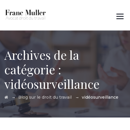
Des questions ?
01 45 00 97 22
Archives de la
catégorie :
vidéosurveillance
→
→
Blog sur le droit du travail
vidéosurveillance