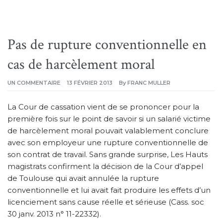
Pas de rupture conventionnelle en
cas de harcèlement moral
SUR
UN COMMENTAIRE
13 FÉVRIER 2013
By
FRANC MULLER
PAS
DE
RUPTURE
La Cour de cassation vient de se prononcer pour la
CONVENTIONNELLE
EN
première fois sur le point de savoir si un salarié victime
CAS
DE
de harcèlement moral pouvait valablement conclure
HARCÈLEMENT
MORAL
avec son employeur une rupture conventionnelle de
son contrat de travail. Sans grande surprise, Les Hauts
magistrats confirment la décision de la Cour d’appel
de Toulouse qui avait annulée la rupture
conventionnelle et lui avait fait produire les effets d’un
licenciement sans cause réelle et sérieuse (Cass. soc
30 janv. 2013 n° 11-22332).