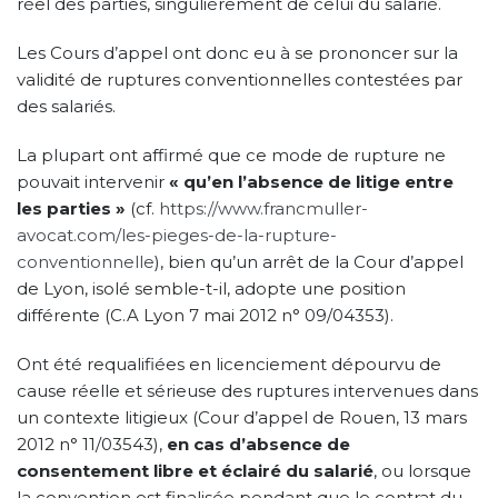
réel des parties, singulièrement de celui du salarié.
Les Cours d’appel ont donc eu à se prononcer sur la
validité de ruptures conventionnelles contestées par
des salariés.
La plupart ont affirmé que ce mode de rupture ne
pouvait intervenir
« qu’en l’absence de litige entre
les parties »
(cf.
https://www.francmuller-
avocat.com/les-pieges-de-la-rupture-
conventionnelle
), bien qu’un arrêt de la Cour d’appel
de Lyon, isolé semble-t-il, adopte une position
différente (C.A Lyon 7 mai 2012 n° 09/04353).
Ont été requalifiées en licenciement dépourvu de
cause réelle et sérieuse des ruptures intervenues dans
un contexte litigieux (Cour d’appel de Rouen, 13 mars
2012 n° 11/03543),
en cas d’absence de
consentement libre et éclairé du salarié
, ou lorsque
la convention est finalisée pendant que le contrat du