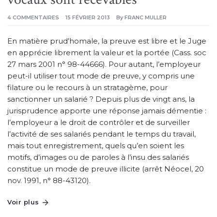
SUR
4 COMMENTAIRES
15 FÉVRIER 2013
By
FRANC MULLER
MODES
DE
PREUVE
En matière prud’homale, la preuve est libre et le Juge
EN
MATIERE
en apprécie librement la valeur et la portée (Cass. soc
PRUD’HOMALE
:
27 mars 2001 n° 98-44666). Pour autant, l’employeur
SMS
ET
peut-il utiliser tout mode de preuve, y compris une
MESSAGES
VOCAUX
filature ou le recours à un stratagème, pour
SONT
RECEVABLES
sanctionner un salarié ? Depuis plus de vingt ans, la
jurisprudence apporte une réponse jamais démentie :
l’employeur a le droit de contrôler et de surveiller
l’activité de ses salariés pendant le temps du travail,
mais tout enregistrement, quels qu’en soient les
motifs, d’images ou de paroles à l’insu des salariés
constitue un mode de preuve illicite (arrêt Néocel, 20
nov. 1991, n° 88-43120).
Voir plus