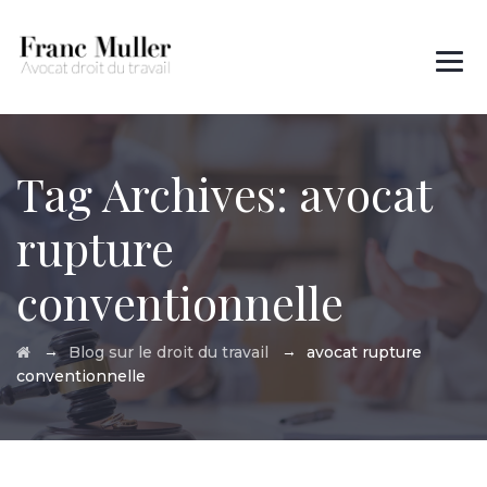
Des questions ?
01 45 00 97 22
Tag Archives:
avocat
rupture
conventionnelle
→
→
Blog sur le droit du travail
avocat rupture
conventionnelle