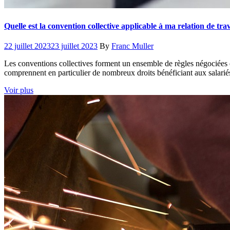
Quelle est la convention collective applicable à ma relation de trav
Posted
Author
22 juillet 2023
23 juillet 2023
By
Franc Muller
on
Les conventions collectives forment un ensemble de règles négociées ent
comprennent en particulier de nombreux droits bénéficiant aux salariés
Voir plus