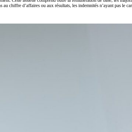
ent. Cette assiette comprend outre la rémunération de base, les majoratio
ns au chiffre d’affaires ou aux résultats, les indemnités n’ayant pas le ca