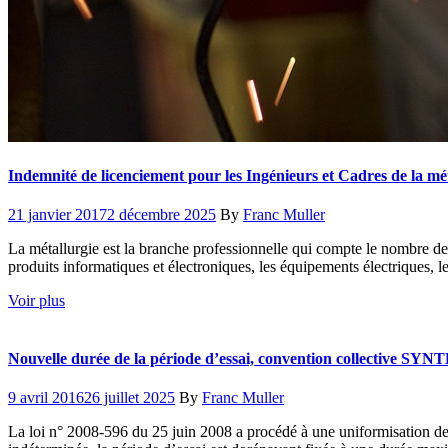
Indemnité de licenciement pour les Ingénieurs et Cadres de la mé
Posted
Author
21 janvier 2017
2 décembre 2025
By
Franc Muller
on
La métallurgie est la branche professionnelle qui compte le nombre de s
produits informatiques et électroniques, les équipements électriques, le
Voir plus
Nouvelle durée de la période d’essai, convention collective SYN
Posted
Author
9 avril 2016
26 juillet 2025
By
Franc Muller
on
La loi n° 2008-596 du 25 juin 2008 a procédé à une uniformisation de la