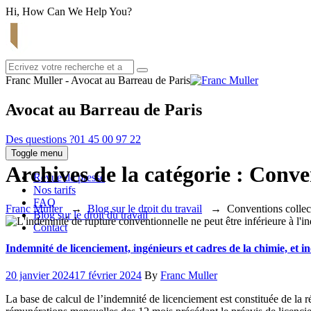
Hi, How Can We Help You?
Franc Muller - Avocat au Barreau de Paris
Avocat au Barreau de Paris
Des questions ?
01 45 00 97 22
Toggle menu
Archives de la catégorie :
Conven
Revue de presse
Nos tarifs
FAQ
Franc Muller
→
Blog sur le droit du travail
→
Conventions collec
Blog sur le droit du travail
Contact
Indemnité de licenciement, ingénieurs et cadres de la chimie, et i
Posted
Author
20 janvier 2024
17 février 2024
By
Franc Muller
on
La base de calcul de l’indemnité de licenciement est constituée de la 