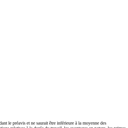
nt le préavis et ne saurait être inférieure à la moyenne des