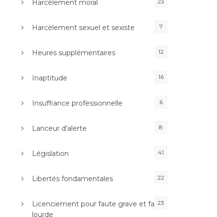
23
Harcèlement moral
7
Harcèlement sexuel et sexiste
12
Heures supplémentaires
16
Inaptitude
6
Insuffiance professionnelle
8
Lanceur d'alerte
41
Législation
22
Libertés fondamentales
23
Licenciement pour faute grave et faute
lourde