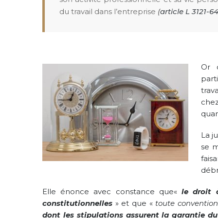
du travail dans l’entreprise
(
article L 3121-6
Or 
part
trav
chez
quan
La j
se m
fais
débr
Elle énonce avec constance que«
le droit
constitutionnelles
» et que «
toute convention 
dont les stipulations assurent la garantie du