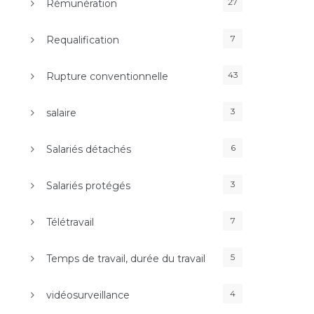
27
Rémunération
7
Requalification
43
Rupture conventionnelle
3
salaire
6
Salariés détachés
3
Salariés protégés
7
Télétravail
5
Temps de travail, durée du travail
4
vidéosurveillance