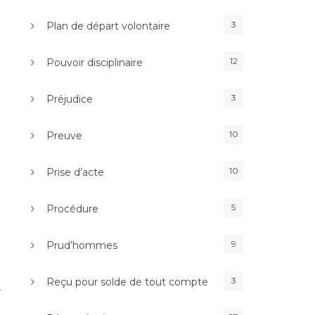
3
Plan de départ volontaire
12
Pouvoir disciplinaire
3
Préjudice
10
Preuve
10
Prise d’acte
5
Procédure
9
Prud’hommes
3
Reçu pour solde de tout compte