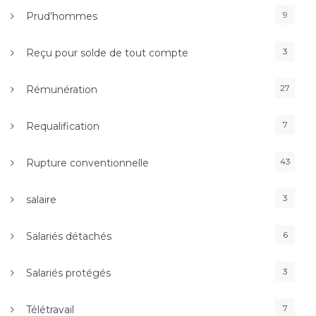
9
Prud’hommes
3
Reçu pour solde de tout compte
27
Rémunération
7
Requalification
43
Rupture conventionnelle
3
salaire
6
Salariés détachés
3
Salariés protégés
7
Télétravail