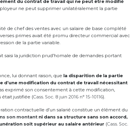
lément du contrat de travail qui ne peut être modifié
employeur ne peut supprimer unilatéralement la partie
alité de chef des ventes avec un salaire de base complété
verses primes avait été promu directeur commercial avec
sion de la partie variable.
it saisi la juridiction prud’homale de demandes portant
nce, lui donnant raison, que
la disparition de la partie
e d’une modification du contrat de travail nécessitant
t pas exprimé son consentement à cette modification,
ait justifiée (
Cass. Soc. 8 juin 2016 n° 15-10116
).
ration contractuelle d’un salarié constitue un élément du
ns son montant
ni dans sa structure sans son accord,
ération soit supérieur au salaire antérieur
(
Cass. Soc.