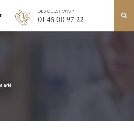
DES QUESTIONS ?
T
01 45 00 97 22
alarié