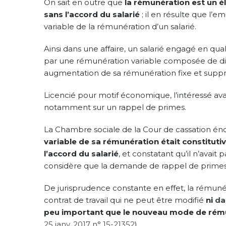
On sait en outre que
la rémunération est un é
sans l’accord du salarié
; il en résulte que l’
variable de la rémunération d’un salarié.
Ainsi dans une affaire, un salarié engagé en qu
par une rémunération variable composée de di
augmentation de sa rémunération fixe et suppres
Licencié pour motif économique, l’intéressé ava
notamment sur un rappel de primes.
La Chambre sociale de la Cour de cassation éno
variable de sa rémunération était constitutiv
l’accord du salarié
, et constatant qu’il n’avai
considère que la demande de rappel de primes ét
De jurisprudence constante en effet, la rémuné
contrat de travail qui ne peut être modifié
ni
da
peu important que le nouveau mode de rémun
25 janv. 2017 n° 15-21352
).