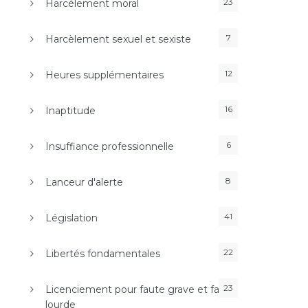
23
Harcèlement moral
7
Harcèlement sexuel et sexiste
12
Heures supplémentaires
16
Inaptitude
6
Insuffiance professionnelle
8
Lanceur d'alerte
41
Législation
22
Libertés fondamentales
23
Licenciement pour faute grave et faute
lourde