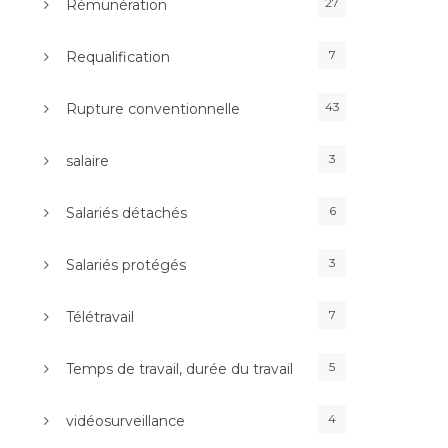
27
Rémunération
7
Requalification
43
Rupture conventionnelle
3
salaire
6
Salariés détachés
3
Salariés protégés
7
Télétravail
5
Temps de travail, durée du travail
4
vidéosurveillance