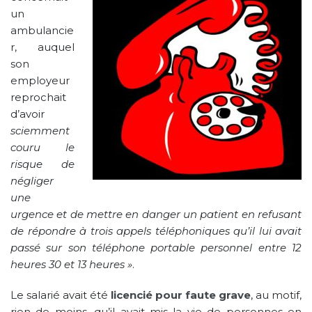
un
ambulancie
r, auquel
son
employeur
reprochait
d’avoir
sciemment
couru le
risque de
négliger
une
urgence et de mettre en danger un patient en refusant
de répondre à trois appels téléphoniques qu’il lui avait
passé sur son téléphone portable personnel entre 12
heures 30 et 13 heures »
.
Le salarié avait été
licencié pour faute grave
, au motif,
rien de moins, qu’il avait mis la vie de personnes en