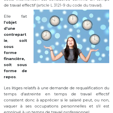
de travail effectif (
article L 3121-9 du code du travail
).
Elle fait
l’objet
d’une
contrepart
ie
,
soit
sous
forme
financière,
soit sous
forme de
repos
.
Les litiges relatifs à une demande de requalification du
temps d’astreinte en temps de travail effectif
consistent donc à apprécier si le salarié peut, ou non,
vaquer à ses occupations personnelles et s’il est
employé à un temps de travail professionnel.