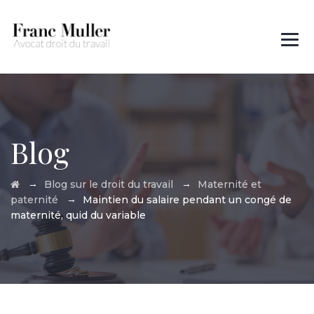
Des questions ?
01 45 00 97 22
Blog
→
→
Blog sur le droit du travail
Maternité et
→
paternité
Maintien du salaire pendant un congé de
maternité, quid du variable