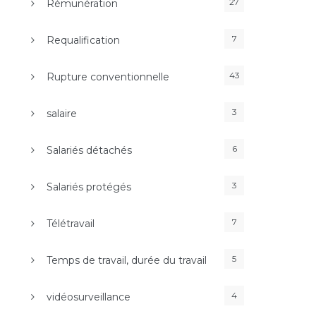
27
Rémunération
7
Requalification
43
Rupture conventionnelle
3
salaire
6
Salariés détachés
3
Salariés protégés
7
Télétravail
5
Temps de travail, durée du travail
4
vidéosurveillance