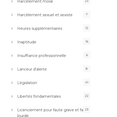
23
Harcèlement moral
7
Harcèlement sexuel et sexiste
12
Heures supplémentaires
16
Inaptitude
6
Insuffiance professionnelle
8
Lanceur d'alerte
41
Législation
22
Libertés fondamentales
23
Licenciement pour faute grave et faute
lourde