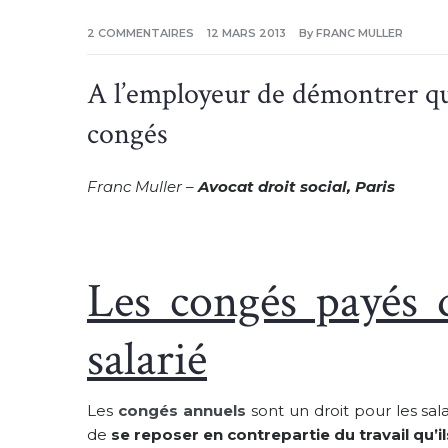
SUR
2 COMMENTAIRES
12 MARS 2013
By
FRANC MULLER
A
L’EMPLOYEUR
DE
DÉMONTRER
A l’employeur de démontrer qu’
QU’IL
A
PERMIS
congés
AU
SALARIÉ
DE
PRENDRE
SES
Franc Muller –
Avocat droit social, Paris
CONGÉS
Les congés payés d
salarié
Les
congés annuels
sont un droit pour les sala
de
se reposer en contrepartie du travail qu’il