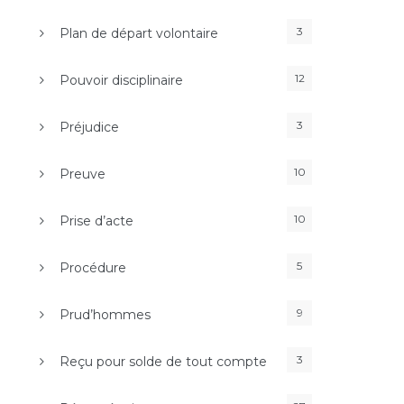
3
Plan de départ volontaire
12
Pouvoir disciplinaire
3
Préjudice
10
Preuve
10
Prise d’acte
5
Procédure
9
Prud’hommes
3
Reçu pour solde de tout compte