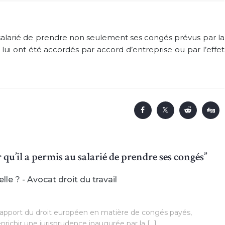
u salarié de prendre non seulement ses congés prévus par la
 lui ont été accordés par accord d’entreprise ou par l’effet
qu’il a permis au salarié de prendre ses congés”
le ? - Avocat droit du travail
l’apport du droit européen en matière de congés payés,
richir une jurisprudence inaugurée par la […]