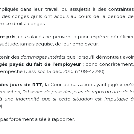
mpliqués dans leur travail, ou assujettis à des contraintes
té des congés qu’ils ont acquis au cours de la période de
re ce droit à congés.
re pris
, ces salariés ne peuvent a priori espérer bénéficier
suétude, jamais acquise, de leur employeur.
tenir des
dommages intérêts
que lorsqu’il démontrait avoir
gés payés du fait de l’employeur
; donc concrètement,
it empêché (
Cass. soc 15 déc. 2010 n° 08-42290
).
des jours de RTT
, la Cour de cassation ayant jugé
« qu’à
isation, l’absence de prise des jours de repos au titre de la
 à une indemnité que si cette situation est imputable à
9
).
it pas forcément aisée à rapporter.