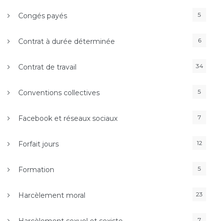
5
Congés payés
6
Contrat à durée déterminée
34
Contrat de travail
5
Conventions collectives
7
Facebook et réseaux sociaux
12
Forfait jours
5
Formation
23
Harcèlement moral
7
Harcèlement sexuel et sexiste