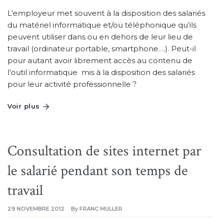
LA
CLÉ
L’employeur met souvent à la disposition des salariés
USB
DU
du matériel informatique et/ou téléphonique qu’ils
SALARIÉ
OUVRE
peuvent utiliser dans ou en dehors de leur lieu de
LA
PORTE
travail (ordinateur portable, smartphone….). Peut-il
À
L’EMPLOYEUR
pour autant avoir librement accès au contenu de
l’outil informatique mis à la disposition des salariés
pour leur activité professionnelle ?
Voir plus
Consultation de sites internet par
le salarié pendant son temps de
travail
29 NOVEMBRE 2012
By
FRANC MULLER