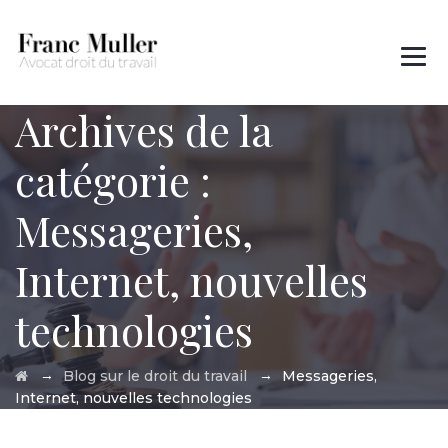
Archives de la
Des questions ?
01 45 00 97 22
catégorie :
Messageries,
Internet, nouvelles
technologies
→
→
Blog sur le droit du travail
Messageries,
Internet, nouvelles technologies