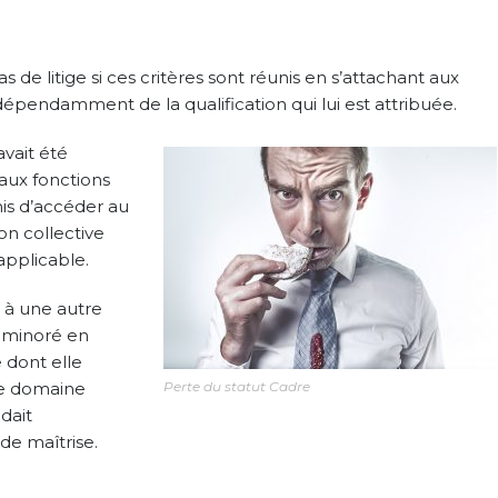
 de litige si ces critères sont réunis en s’attachant aux
dépendamment de la qualification qui lui est attribuée.
avait été
aux fonctions
mis d’accéder au
on collective
applicable.
é à une autre
t minoré en
 dont elle
 le domaine
Perte du statut Cadre
ndait
de maîtrise.