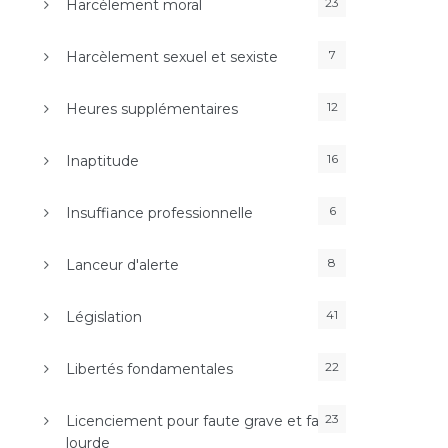
23
Harcèlement moral
7
Harcèlement sexuel et sexiste
12
Heures supplémentaires
16
Inaptitude
6
Insuffiance professionnelle
8
Lanceur d'alerte
41
Législation
22
Libertés fondamentales
23
Licenciement pour faute grave et faute
lourde