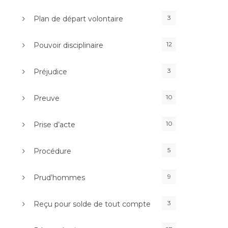
3
Plan de départ volontaire
12
Pouvoir disciplinaire
3
Préjudice
10
Preuve
10
Prise d’acte
5
Procédure
9
Prud’hommes
3
Reçu pour solde de tout compte