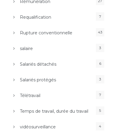
27
Rémunération
7
Requalification
43
Rupture conventionnelle
3
salaire
6
Salariés détachés
3
Salariés protégés
7
Télétravail
5
Temps de travail, durée du travail
4
vidéosurveillance