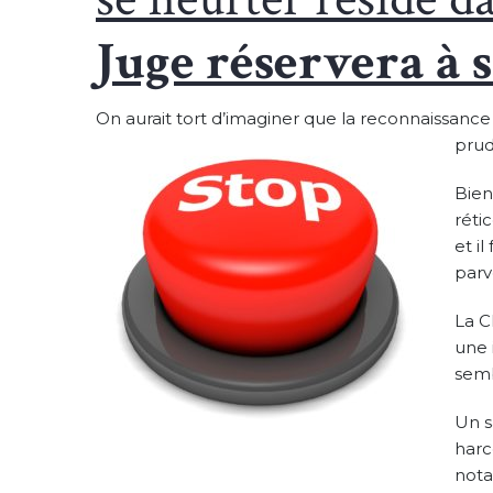
Juge réservera à 
On aurait tort d’imaginer que la reconnaissance
prud
Bien
réti
et i
parv
La C
une 
semb
Un s
harc
nota