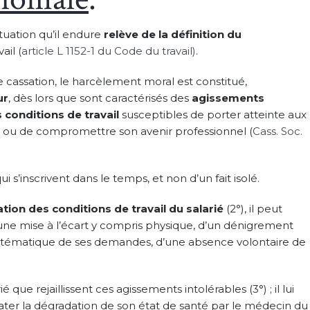
ituation qu’il endure
relève de la définition du
ail (
article L 1152-1 du Code du travail)
.
 cassation, le harcèlement moral est constitué,
ur
, dès lors que sont caractérisés des
agissements
conditions de travail
susceptibles de porter atteinte aux
anté ou de compromettre son avenir professionnel (
Cass. Soc.
qui s’inscrivent dans le temps, et non d’un fait isolé.
tion des conditions de travail du salarié
(2°), il peut
d’une mise à l’écart y compris physique, d’un dénigrement
t systématique de ses demandes, d’une absence volontaire de
 que rejaillissent ces agissements intolérables (3°) ; il lui
er la dégradation de son état de santé par le médecin du