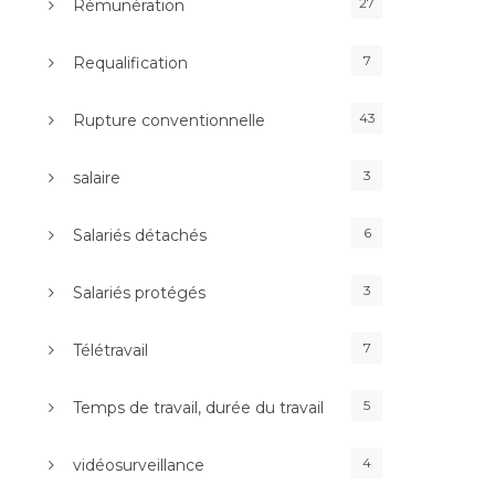
27
Rémunération
7
Requalification
43
Rupture conventionnelle
3
salaire
6
Salariés détachés
3
Salariés protégés
7
Télétravail
5
Temps de travail, durée du travail
4
vidéosurveillance