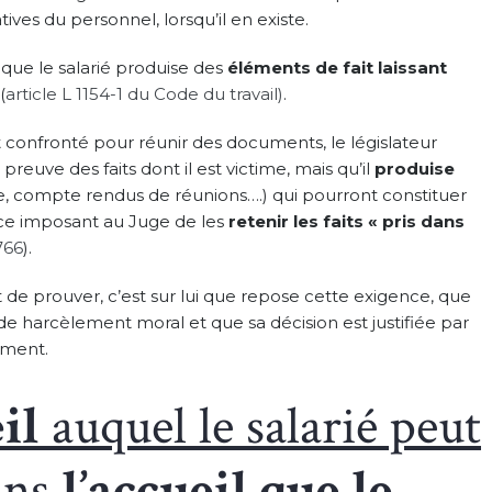
tives du personnel, lorsqu’il en existe.
e que le salarié produise des
éléments de fait laissant
(
article L 1154-1 du Code du travail)
.
est confronté pour réunir des documents, le législateur
preuve des faits dont il est victime, mais qu’il
produise
, compte rendus de réunions….) qui pourront constituer
e imposant au Juge de les
retenir les faits « pris dans
766
).
et de prouver, c’est sur lui que repose cette exigence, que
 de harcèlement moral et que sa décision est justifiée par
ement.
il
auquel le salarié peut
ans
l’accueil que le