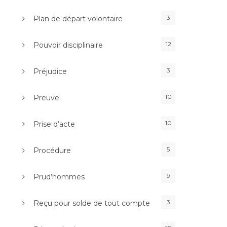
3
Plan de départ volontaire
12
Pouvoir disciplinaire
3
Préjudice
10
Preuve
10
Prise d’acte
5
Procédure
9
Prud’hommes
3
Reçu pour solde de tout compte