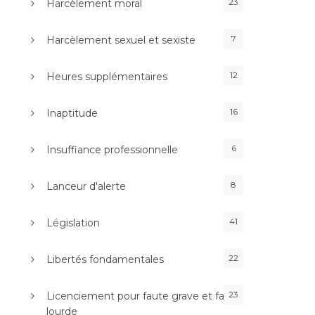
23
Harcèlement moral
7
Harcèlement sexuel et sexiste
12
Heures supplémentaires
16
Inaptitude
6
Insuffiance professionnelle
8
Lanceur d'alerte
41
Législation
22
Libertés fondamentales
23
Licenciement pour faute grave et faute
lourde