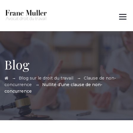
Des questions ?
01 45 00 97 22
Blog
→
→
Blog sur le droit du travail
Clause de non-
→
concurrence
Nullité d’une clause de non-
concurrence