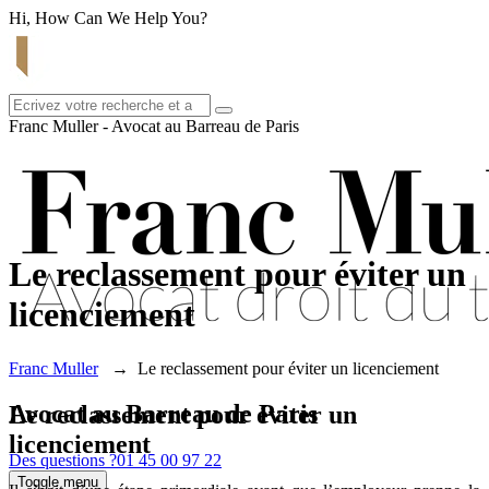
Hi, How Can We Help You?
Franc Muller - Avocat au Barreau de Paris
Le reclassement pour éviter un
licenciement
Franc Muller
→
Le reclassement pour éviter un licenciement
Avocat au Barreau de Paris
Le reclassement pour éviter un
licenciement
Des questions ?
01 45 00 97 22
Toggle menu