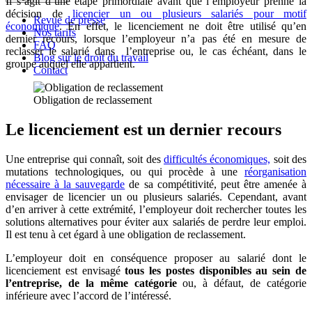
Il s’agit d’une étape primordiale avant que l’employeur prenne la
décision de
licencier un ou plusieurs salariés pour motif
Revue de presse
économique
. En effet, le licenciement ne doit être utilisé qu’en
Nos tarifs
dernier recours, lorsque l’employeur n’a pas été en mesure de
FAQ
reclasser le salarié dans l’entreprise ou, le cas échéant, dans le
Blog sur le droit du travail
groupe auquel elle appartient.
Contact
Obligation de reclassement
Le licenciement est un dernier recours
Une entreprise qui connaît, soit des
difficultés économiques,
soit des
mutations technologiques, ou qui procède à une
réorganisation
nécessaire à la sauvegarde
de sa compétitivité, peut être amenée à
envisager de licencier un ou plusieurs salariés. Cependant, avant
d’en arriver à cette extrémité, l’employeur doit rechercher toutes les
solutions alternatives pour éviter aux salariés de perdre leur emploi.
Il est tenu à cet égard à une obligation de reclassement.
L’employeur doit en conséquence proposer au salarié dont le
licenciement est envisagé
tous les postes disponibles au sein de
l’entreprise, de la même catégorie
ou, à défaut, de catégorie
inférieure avec l’accord de l’intéressé.